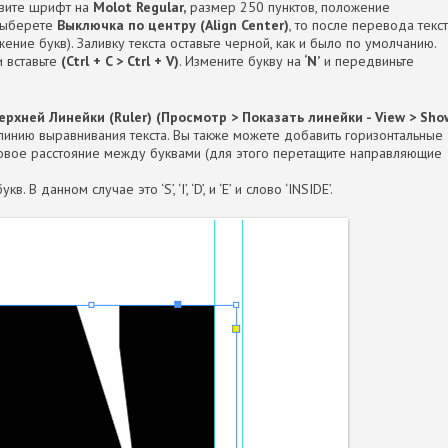
овите шрифт на
Molot Regular,
размер 250 пунктов, положение
 выберете
Выключка по центру (Align Center)
, то после перевода текс
ние букв). Заливку текста оставьте черной, как и было по умолчанию.
 вставьте
(Ctrl + C > Ctrl + V)
. Измените букву на
‘N’
и передвиньте
верхней Линейки (Ruler) (Просмотр > Показать линейки - View > Sho
линию выравнивания текста. Вы также можете добавить горизонтальные
овое расстояние между буквами (для этого перетащите направляющие
В данном случае это ‘S’, ‘I’, ‘D’, и ‘E’ и слово ‘INSIDE’.