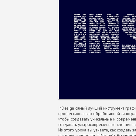
InDesign самый лучший инструмент графич
профессионально обработанной типографи
чтобы создавать уникальные и современн
создавать ультрасовременные креативные
Из этого урока вы узнаете, как создать з
функции и хитрости InDesign’а. Вы может