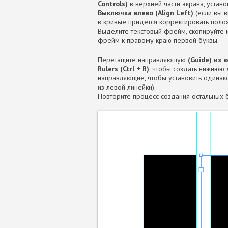
Controls)
в верхней части экрана, устан
Выключка влево (Align Left)
(если вы
в кривые придется корректировать положе
Выделите текстовый фрейм, скопируйте и
фрейм к правому краю первой буквы.
Перетащите направляющую
(Guide) из 
Rulers (Ctrl + R)
, чтобы создать нижнюю 
направляющие, чтобы установить одинак
из левой линейки).
Повторите процесс создания остальных букв. 