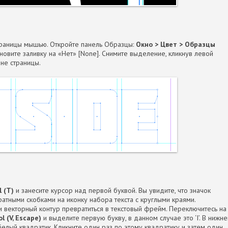
траницы мышью. Откройте панель Образцы:
Окно > Цвет > Образцы
новите заливку на «Нет» [None]. Снимите выделение, кликнув левой
не страницы.
 (Т)
и занесите курсор над первой буквой. Вы увидите, что значок
ратными скобками на иконку набора текста с круглыми краями.
и векторный контур превратиться в текстовый фрейм. Переключитесь на
 (V, Escape)
и выделите первую букву, в данном случае это ‘I’. В нижне
белый квадратик. Кликните один раз по этому квадратику и затем один