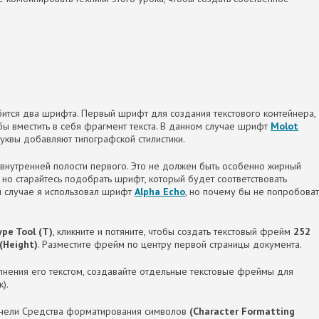
ится два шрифта. Первый шрифт для создания текстового контейнера,
бы вместить в себя фрагмент текста. В данном случае шрифт
Molot
буквы добавляют типографской стилистики.
внутренней полости первого. Это не должен быть особенно жирный
но старайтесь подобрать шрифт, который будет соответствовать
 случае я использовал шрифт
Alpha Echo
, но почему бы не попробоват
pe Tool (Т)
, кликните и потяните, чтобы создать текстовый фрейм
252
(Height)
. Разместите фрейм по центру первой страницы документа.
лнения его текстом, создавайте отдельные текстовые фреймы для
).
панели Средства форматирования символов
(Character Formatting