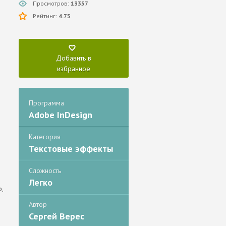
Просмотров:
13357
Рейтинг:
4.75
Добавить в
избранное
Программа
Adobe InDesign
Категория
Текстовые эффекты
Сложность
Легко
,
Автор
Сергей Верес