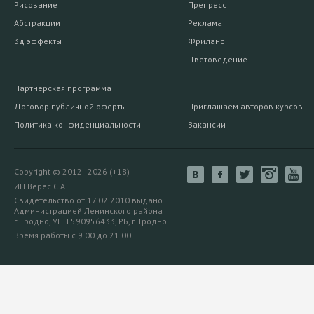
Рисование
Препресс
Абстракции
Реклама
3д эффекты
Фриланс
Цветоведение
Партнерская программа
Договор публичной оферты
Приглашаем авторов курсов
Политика конфиденциальности
Вакансии
Copyright © 2012 - 2026 (+18)
ИП Верес С.А.
Свидетельство от 17.02.2010 выдано
Администрацией Ленинского района
г. Гродно, УНП 590956433, РБ, г. Гродно
Время работы с 9.00 до 21.00