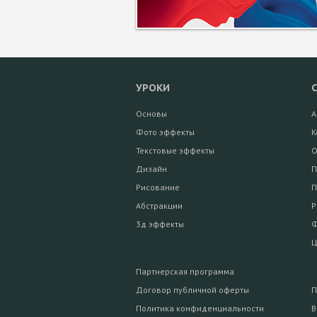
УРОКИ
Основы
А
Фото эффекты
К
Текстовые эффекты
О
Дизайн
П
Рисование
П
Абстракции
Р
3д эффекты
Ф
Ц
Партнерская программа
Договор публичной оферты
П
Политика конфиденциальности
В