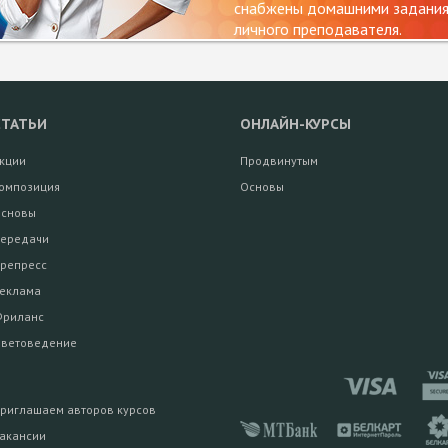
снабжены домашними заданиям
личного преподавателя.
СТАТЬИ
ОНЛАЙН-КУРСЫ
кции
Продвинутым
омпозиция
Основы
сновы
ередачи
репресс
еклама
риланс
ветоведение
риглашаем авторов курсов
акансии