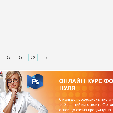
..
18
19
20
ОНЛАЙН КУРС Ф
НУЛЯ
С нуля до профессионального 
100 занятий вы освоите Фотош
основ до самых продвинутых т