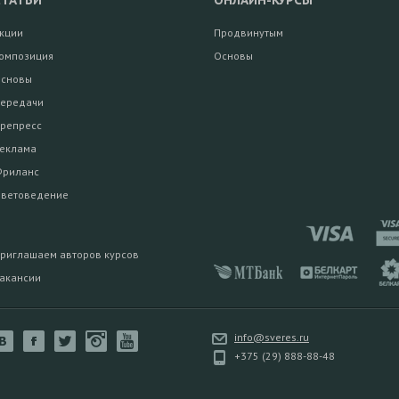
СТАТЬИ
ОНЛАЙН-КУРСЫ
кции
Продвинутым
омпозиция
Основы
сновы
ередачи
репресс
еклама
риланс
ветоведение
риглашаем авторов курсов
акансии
info@sveres.ru
+375 (29) 888-88-48