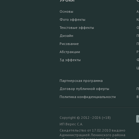
УРОКИ
Основы
А
Фото эффекты
К
Текстовые эффекты
О
Дизайн
П
Рисование
П
Абстракции
Р
3д эффекты
Ф
Ц
Партнерская программа
Договор публичной оферты
П
Политика конфиденциальности
В
Copyright © 2012 - 2026 (+18)
ИП Верес С.А.
Свидетельство от 17.02.2010 выдано
Администрацией Ленинского района