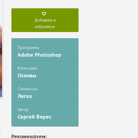
Добавить в
избранное
Программа
Adobe Photoshop
Категория
Основы
Сложность
Легко
Автор
Сергей Верес
/
Рекомендуем: