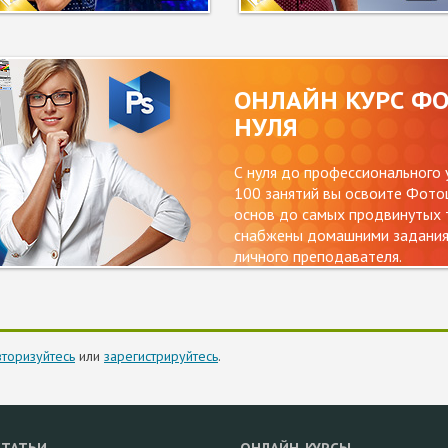
ОНЛАЙН КУРС Ф
НУЛЯ
С нуля до профессионального 
100 занятий вы освоите Фотош
основ до самых продвинутых т
снабжены домашними заданиям
личного преподавателя.
вторизуйтесь
или
зарегистрируйтесь
.