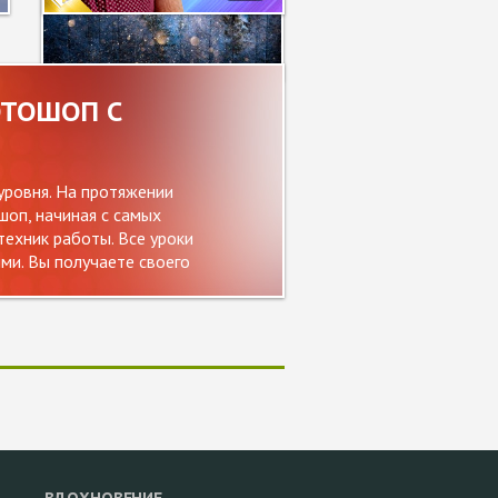
2406
ОТОШОП С
уровня. На протяжении
оп, начиная с самых
ехник работы. Все уроки
и. Вы получаете своего