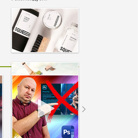
5086
5390
Next