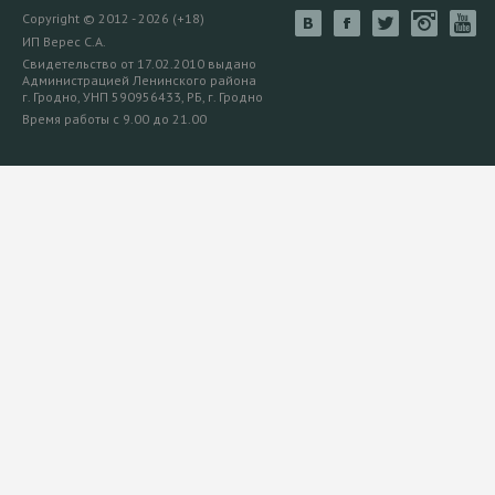
Copyright © 2012 - 2026 (+18)
ИП Верес С.А.
Свидетельство от 17.02.2010 выдано
Администрацией Ленинского района
г. Гродно, УНП 590956433, РБ, г. Гродно
Время работы с 9.00 до 21.00