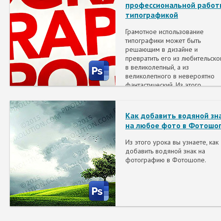
профессиональной работ
типографикой
Грамотное использование
типографики может быть
решающим в дизайне и
превратить его из любительско
в великолепный, а из
великолепного в невероятно
фантастический. Из этого
руководства вы узнаете, как на
практике сделать вашу работу
более элегантной всего в
Как добавить водяной зн
несколько шагов.
на любое фото в Фотошо
Из этого урока вы узнаете, как
добавить водяной знак на
фотографию в Фотошопе.