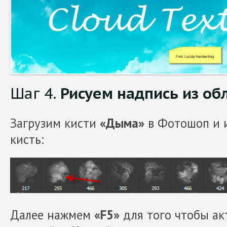
Шаг 4.
Рисуем надпись из об
Загрузим кисти
«Дыма»
в Фотошоп и 
кисть:
Далее нажмем
«F5»
для того чтобы ак