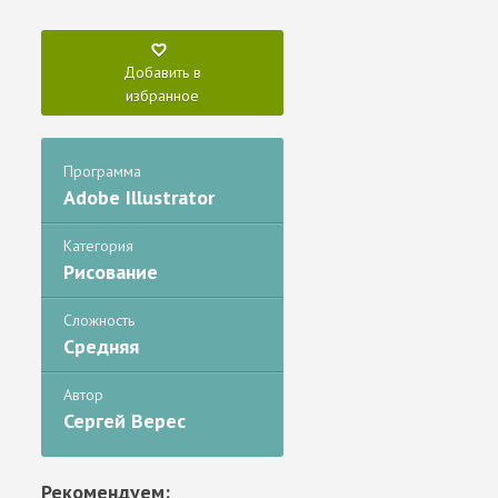
Добавить в
избранное
Программа
Adobe Illustrator
Категория
Рисование
Сложность
Средняя
Автор
Сергей Верес
Рекомендуем: