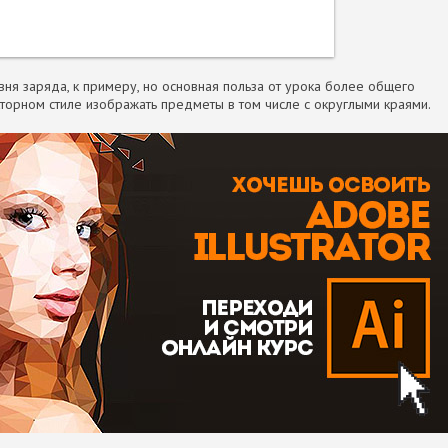
ня заряда, к примеру, но основная польза от урока более общего
кторном стиле изображать предметы в том числе с округлыми краями.