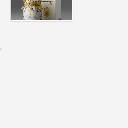
2555
l-