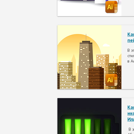
Ка
пе
В э
сти
в A
Ка
ик
Ил
В э