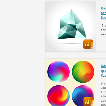
Ка
ге
Ил
В э
лог
кам
Ка
гр
Ил
В э
экс
Ill
эфф
цве
дру