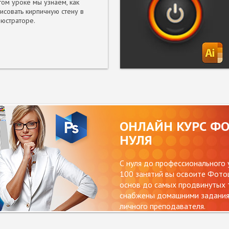
том уроке мы узнаем, как
исовать кирпичную стену в
юстраторе.
ОНЛАЙН КУРС Ф
НУЛЯ
С нуля до профессионального 
100 занятий вы освоите Фотош
основ до самых продвинутых т
снабжены домашними заданиям
личного преподавателя.