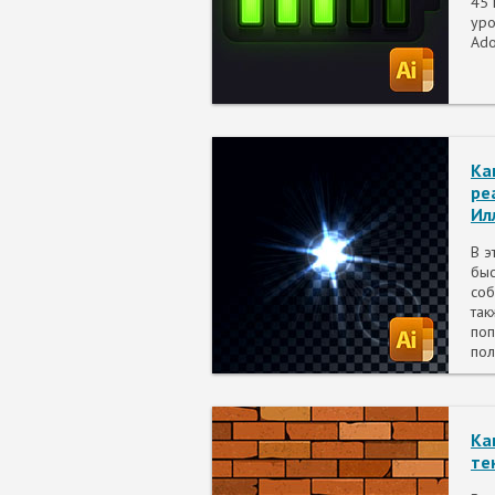
45 
уро
Ado
Ка
ре
Ил
В э
быс
соб
так
поп
пол
Ка
те