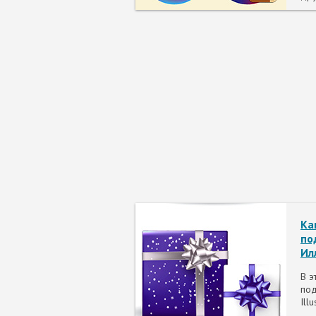
Ка
по
Ил
В э
под
Illu