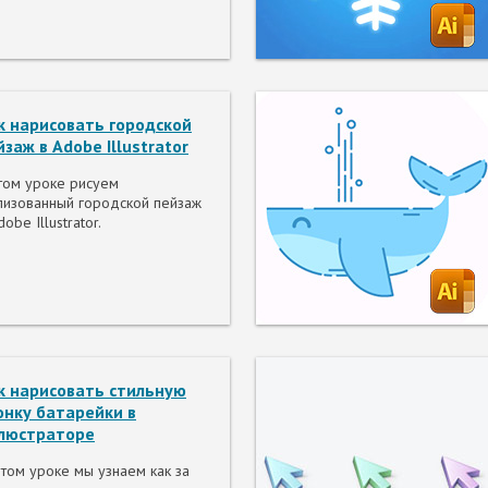
к нарисовать городской
йзаж в Adobe Illustrator
том уроке рисуем
лизованный городской пейзаж
dobe Illustrator.
к нарисовать стильную
онку батарейки в
люстраторе
том уроке мы узнаем как за