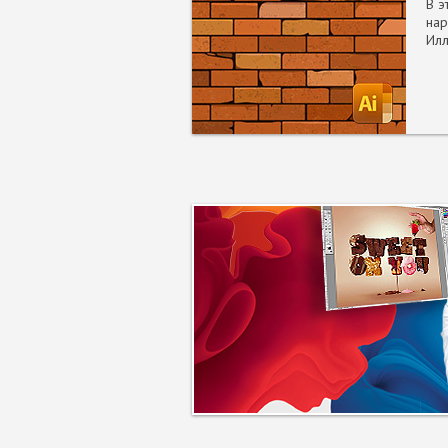
В э
нар
Илл