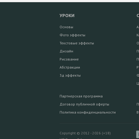
УРОКИ
Основы
А
Фото эффекты
К
Текстовые эффекты
О
Дизайн
П
Рисование
П
Абстракции
Р
3д эффекты
Ф
Ц
Партнерская программа
Договор публичной оферты
П
Политика конфиденциальности
В
Copyright © 2012 - 2026 (+18)