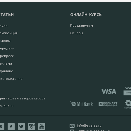
СТАТЬИ
ОНЛАЙН-КУРСЫ
кции
Продвинутым
омпозиция
Основы
сновы
ередачи
репресс
еклама
риланс
ветоведение
риглашаем авторов курсов
акансии
info@sveres.ru