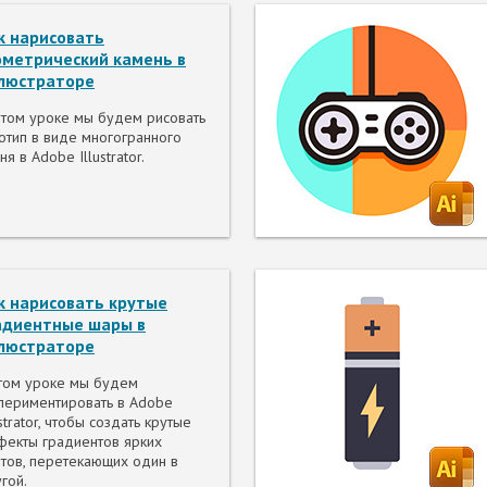
к нарисовать
ометрический камень в
люстраторе
том уроке мы будем рисовать
отип в виде многогранного
ня в Adobe Illustrator.
к нарисовать крутые
адиентные шары в
люстраторе
том уроке мы будем
периментировать в Adobe
ustrator, чтобы создать крутые
екты градиентов ярких
тов, перетекающих один в
гой.