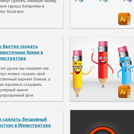
минут сделать стильную иконку
вня заряда батарейки в
be Illustrator.
к быстро создать
алистичные блики в
люстраторе
том уроке мы покажем как
тро можно создать свой
ственный вариант бликов, а
же научимся создавать
улярный нынче
упрозрачный фон.
к сделать бесшовный
кстуру в Иллюстраторе