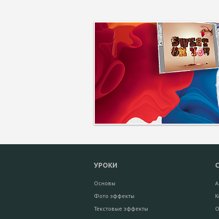
УРОКИ
Основы
А
Фото эффекты
К
Текстовые эффекты
О