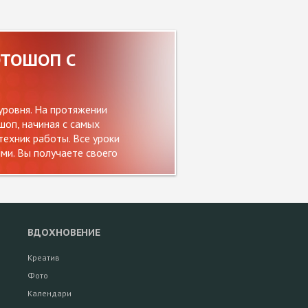
ОТОШОП С
уровня. На протяжении
оп, начиная с самых
ехник работы. Все уроки
и. Вы получаете своего
ВДОХНОВЕНИЕ
Креатив
Фото
Календари