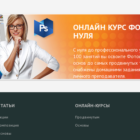
ОНЛАЙН КУРС Ф
НУЛЯ
С нуля до профессионального 
100 занятий вы освоите Фотош
основ до самых продвинутых т
снабжены домашними заданиям
личного преподавателя.
СТАТЬИ
ОНЛАЙН-КУРСЫ
кции
Продвинутым
омпозиция
Основы
сновы