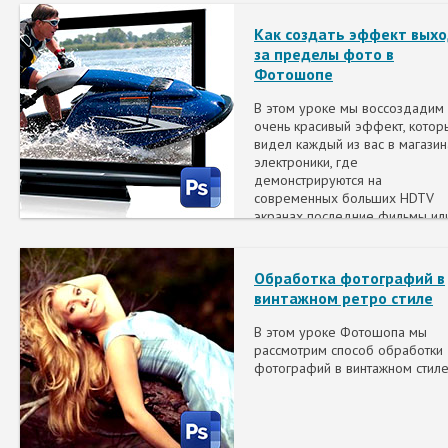
Как создать эффект вых
за пределы фото в
Фотошопе
В этом уроке мы воссоздадим
очень красивый эффект, котор
видел каждый из вас в магазин
электроники, где
демонстрируются на
современных больших HDTV
экранах последние фильмы ил
видеоигры. Мы сделаем иллю
того, что человек или объект к
бы выскакивают из экрана!
Обработка фотографий в
винтажном ретро стиле
В этом уроке Фотошопа мы
рассмотрим способ обработки
фотографий в винтажном стиле