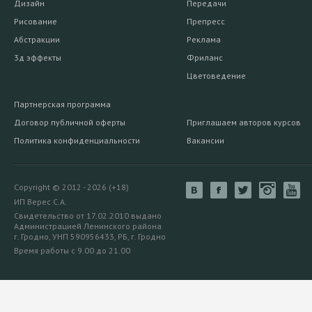
Дизайн
Передачи
Рисование
Препресс
Абстракции
Реклама
3д эффекты
Фриланс
Цветоведение
Партнерская программа
Договор публичной оферты
Приглашаем авторов курсов
Политика конфиденциальности
Вакансии
Copyright © 2012 - 2026 (+18)
ИП Верес С.А.
Свидетельство от 17.02.2010 выдано
Администрацией Ленинского района
г. Гродно, УНП 590956433, РБ, г. Гродно
Время работы с 9.00 до 21.00