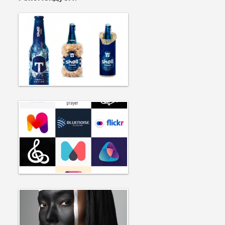
2082
5815