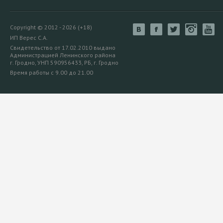
Copyright © 2012 - 2026 (+18)
ИП Верес С.А.
Свидетельство от 17.02.2010 выдано
Администрацией Ленинского района
г. Гродно, УНП 590956433, РБ, г. Гродно
Время работы с 9.00 до 21.00