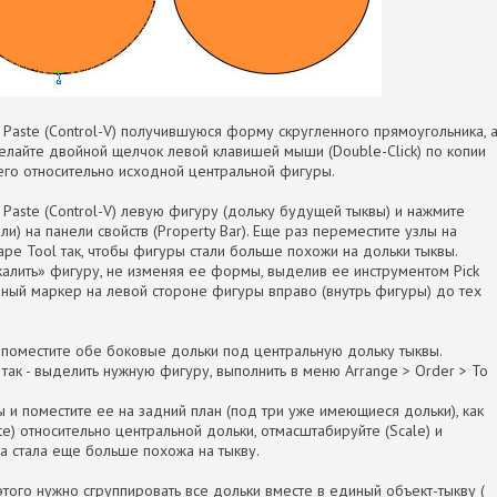
те Paste (Control-V) получившуюся форму скругленного прямоугольника, 
сделайте двойной щелчок левой клавишей мыши (Double-Click) по копии
его относительно исходной центральной фигуры.
те Paste (Control-V) левую фигуру (дольку будущей тыквы) и нажмите
али) на панели свойств (Property Bar). Еще раз переместите узлы на
pe Tool так, чтобы фигуры стали больше похожи на дольки тыквы.
калить» фигуру, не изменяя ее формы, выделив ее инструментом Pick
 черный маркер на левой стороне фигуры вправо (внутрь фигуры) до тех
и поместите обе боковые дольки под центральную дольку тыквы.
 так - выделить нужную фигуру, выполнить в меню Arrange > Order > To
ы и поместите ее на задний план (под три уже имеющиеся дольки), как
te) относительно центральной дольки, отмасштабируйте (Scale) и
а стала еще больше похожа на тыкву.
этого нужно сгруппировать все дольки вместе в единый объект-тыкву (