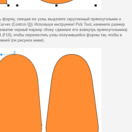
ть форму, смещая ее узлы, выделите скругленный прямоугольник и
urves (Control-Q)). Используя инструмент Pick Tool, измените размер
захватив черный маркер сбоку сдвиньте его вовнутрь прямоугольника).
l (F10), чтобы переместить узлы получившейся формы так, чтобы в
ижней (см рисунок ниже).