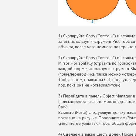
1) Скопируйте Copy (Control-C) и вставь
затем, используя инструмент Pick Tool, 
объекта, после чего немного поверните 
2) Скопируйте Copy (Control-C) и вставь
Mirror Horizontally (отразить по горизонт
каждой форме, используя инструмент Sha
(прим.переводчика: также можно «отзер
Tool, а затем, с зажатым Ctrl, потянуть
пор, пока она не «отзеркалится»)
3) Перейдите в панель Object Manager 
(прим.переводчика: это можно сделать и
Back).
Вставьте (Paste) следующую дольку тыкв
показано на рисунке. Поверните ее (Rota
сместите ее узлы так, чтобы общая форм
4) Сделаем в тыкве шесть долек. После 