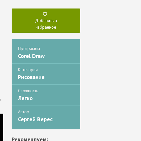
Добавить в
избранное
Программа
Corel Draw
Категория
Рисование
Сложность
Легко
ы
Автор
Сергей Верес
Рекомендуем: