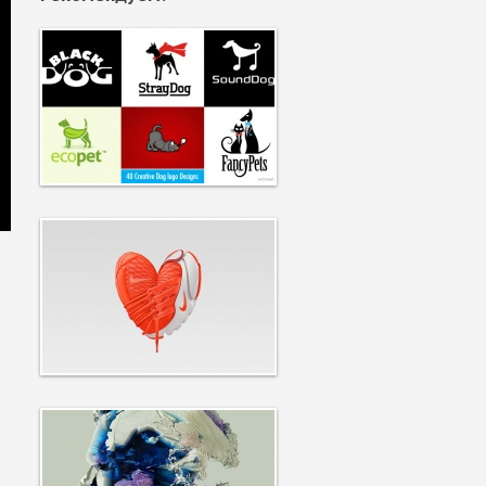
4134
10208