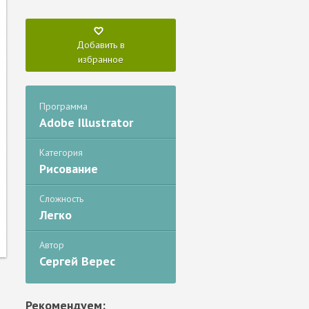
Добавить в
избранное
Программа
Adobe Illustrator
Категория
Рисование
Сложность
Легко
Автор
Сергей Верес
Рекомендуем: