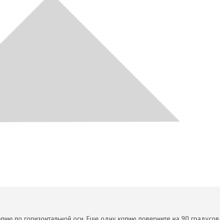
опию по горизонтальной оси. Еще одну копию поверните на 90 градусов