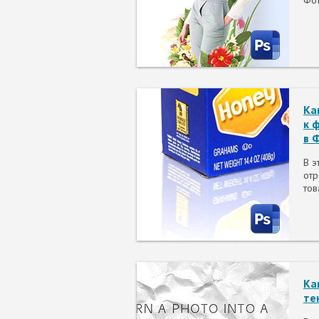
Фо
Ка
к 
в 
В э
отр
тов
Ка
те