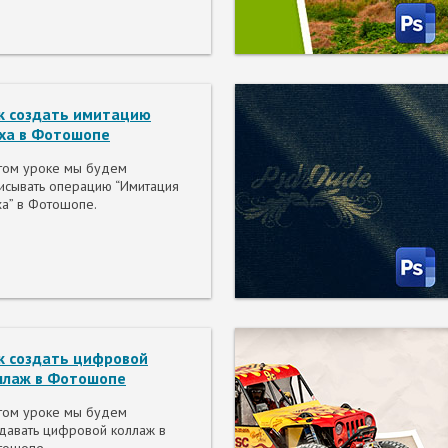
к создать имитацию
ха в Фотошопе
том уроке мы будем
исывать операцию “Имитация
а” в Фотошопе.
к создать цифровой
ллаж в Фотошопе
том уроке мы будем
давать цифровой коллаж в