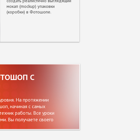
создать реалистично выглядящий
мокап (mockup) упаковки
(коробки) в Фотошопе.
ОТОШОП С
уровня. На протяжении
оп, начиная с самых
ехник работы. Все уроки
и. Вы получаете своего