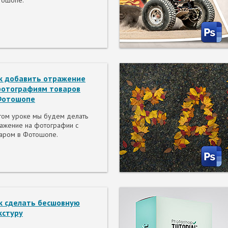
тошопе.
к добавить отражение
фотографиям товаров
Фотошопе
том уроке мы будем делать
ажение на фотографии с
аром в Фотошопе.
к сделать бесшовную
кстуру