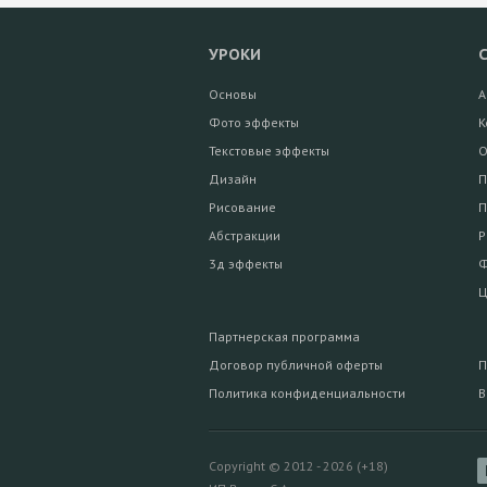
УРОКИ
Основы
А
Фото эффекты
К
Текстовые эффекты
О
Дизайн
П
Рисование
П
Абстракции
Р
3д эффекты
Ф
Ц
Партнерская программа
Договор публичной оферты
П
Политика конфиденциальности
В
Copyright © 2012 - 2026 (+18)