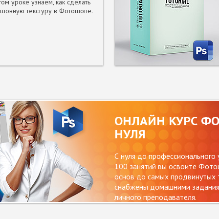
том уроке узнаем, как сделать
шовную текстуру в Фотошопе.
ОНЛАЙН КУРС Ф
НУЛЯ
С нуля до профессионального 
100 занятий вы освоите Фотош
основ до самых продвинутых т
снабжены домашними заданиям
личного преподавателя.