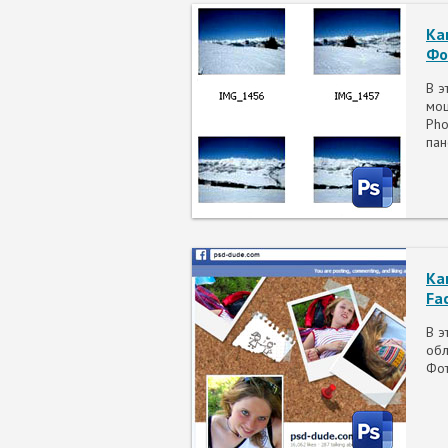
Ка
Фо
В э
мощ
Pho
пан
Ка
Fa
В э
обл
Фо