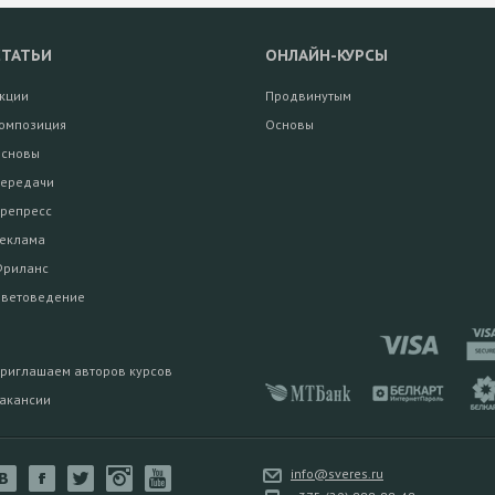
СТАТЬИ
ОНЛАЙН-КУРСЫ
кции
Продвинутым
омпозиция
Основы
сновы
ередачи
репресс
еклама
риланс
ветоведение
риглашаем авторов курсов
акансии
info@sveres.ru