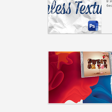
В э
бес