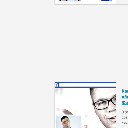
Ка
об
Фо
В э
соз
Fac