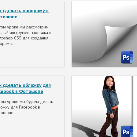
к сделать панораму в
тошопе
том уроке мы рассмотрим
ный инструмент монтажа в
toshop CS5 для создания
орамы.
к сделать обложку для
cebook в Фотошопе
том уроке мы будем делать
ожку для Facebook в
тошопе.