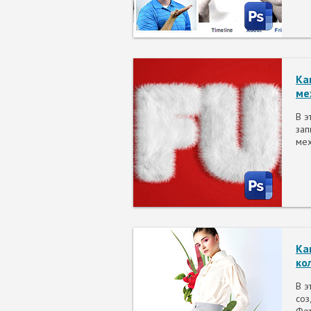
Ка
ме
В э
зап
мех
Ка
ко
В э
соз