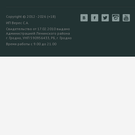
Copyright © 2012 - 2026 (+18)
ИП Верес С.А.
Свидетельство от 17.02.2010 выдано
Администрацией Ленинского района
г. Гродно, УНП 590956433, РБ, г. Гродно
Время работы с 9.00 до 21.00