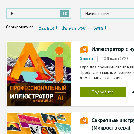
Все
38
Начинающим
Сортировать по:
Новизне
Популярности
Цене
Иллюстратор с н
10 Января 2026
Основы
Курс для прокачки своих навы
Профессиональные техники и
домашними заданиями.
Подробнее
Секретные инст
(Микростокера)