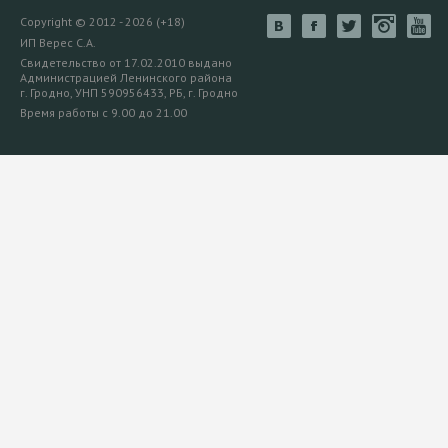
Copyright © 2012 - 2026 (+18)
ИП Верес С.А.
Свидетельство от 17.02.2010 выдано
Администрацией Ленинского района
г. Гродно, УНП 590956433, РБ, г. Гродно
Время работы с 9.00 до 21.00