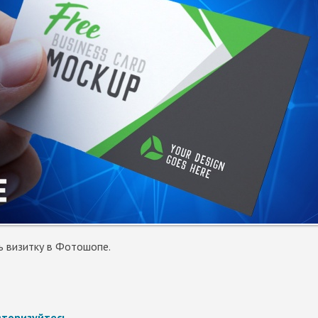
ть визитку в Фотошопе.
вторизуйтесь
.