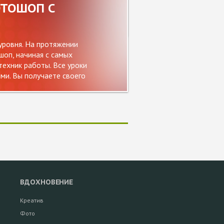
ОТОШОП С
5493
уровня. На протяжении
оп, начиная с самых
ехник работы. Все уроки
и. Вы получаете своего
ВДОХНОВЕНИЕ
Креатив
Фото