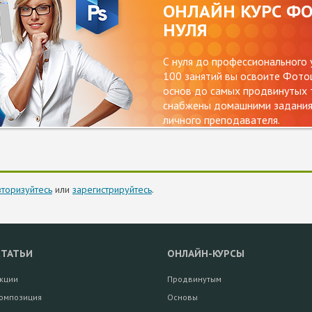
ОНЛАЙН КУРС Ф
НУЛЯ
С нуля до профессионального 
100 занятий вы освоите Фотош
основ до самых продвинутых т
снабжены домашними заданиям
личного преподавателя.
вторизуйтесь
или
зарегистрируйтесь
.
СТАТЬИ
ОНЛАЙН-КУРСЫ
кции
Продвинутым
омпозиция
Основы