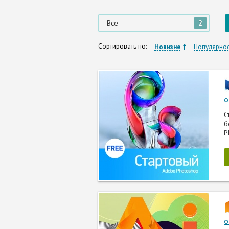
Все
2
Сортировать по:
Новизне
Популярно
О
С
б
P
О