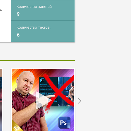
Количество занятий:
а.
9
Количество тестов:
6
Next