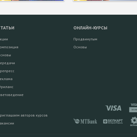
СТАТЬИ
ОНЛАЙН-КУРСЫ
кции
Продвинутым
омпозиция
Основы
сновы
ередачи
репресс
еклама
риланс
ветоведение
риглашаем авторов курсов
акансии