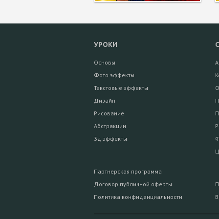
УРОКИ
Основы
А
Фото эффекты
К
Текстовые эффекты
О
Дизайн
П
Рисование
П
Абстракции
Р
3д эффекты
Ф
Ц
Партнерская программа
Договор публичной оферты
П
Политика конфиденциальности
В