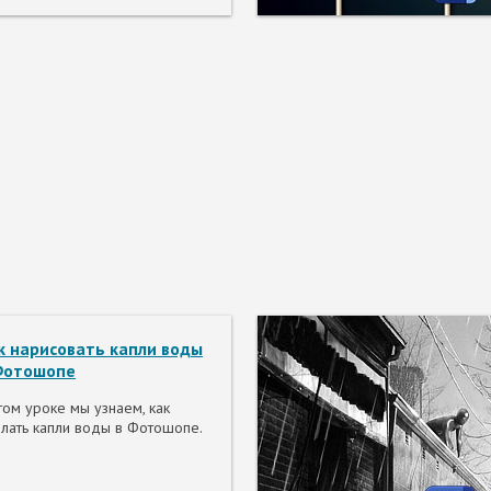
к нарисовать капли воды
Фотошопе
том уроке мы узнаем, как
лать капли воды в Фотошопе.