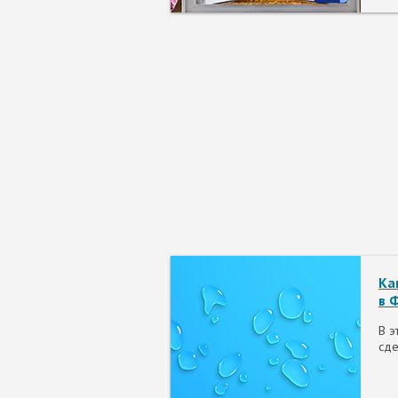
Ка
в 
В э
сде