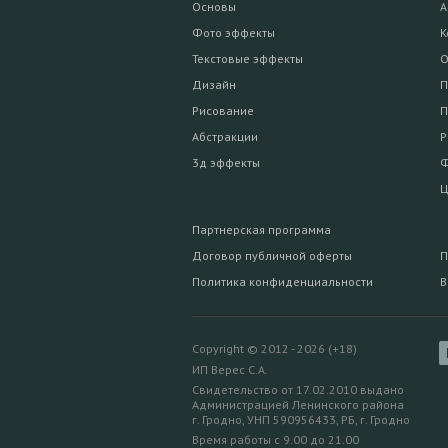
Основы
А
Фото эффекты
К
Текстовые эффекты
О
Дизайн
П
Рисование
П
Абстракции
Р
3д эффекты
Ф
Ц
Партнерская программа
Договор публичной оферты
П
Политика конфиденциальности
В
Copyright © 2012 - 2026 (+18)
ИП Верес С.А.
Свидетельство от 17.02.2010 выдано
Администрацией Ленинского района
г. Гродно, УНП 590956433, РБ, г. Гродно
Время работы с 9.00 до 21.00