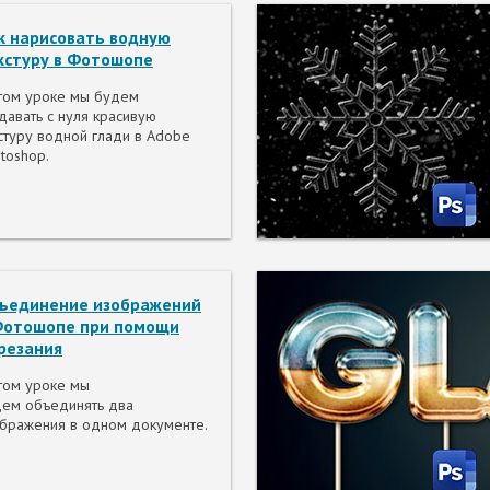
к нарисовать водную
кстуру в Фотошопе
том уроке мы будем
давать с нуля красивую
стуру водной глади в Adobe
toshop.
ъединение изображений
Фотошопе при помощи
резания
том уроке мы
ем объединять два
бражения в одном документе.