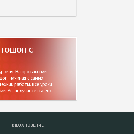
ОТОШОП С
уровня. На протяжении
оп, начиная с самых
ехник работы. Все уроки
и. Вы получаете своего
ВДОХНОВЕНИЕ