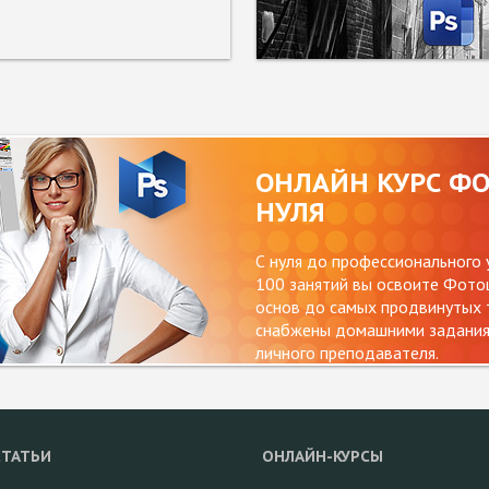
ОНЛАЙН КУРС Ф
НУЛЯ
С нуля до профессионального 
100 занятий вы освоите Фотош
основ до самых продвинутых т
снабжены домашними заданиям
личного преподавателя.
СТАТЬИ
ОНЛАЙН-КУРСЫ