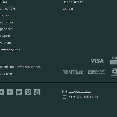
кции
Продвинутым
омпозиция
Основы
сновы
ередачи
репресс
еклама
риланс
ветоведение
риглашаем авторов курсов
акансии
info@sveres.ru
+375 (29) 888-88-48