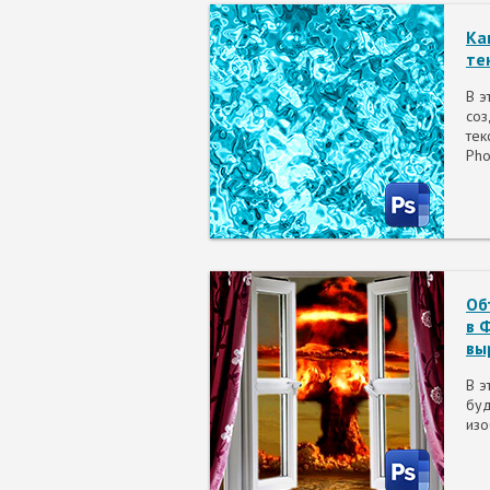
Ка
те
В э
соз
тек
Pho
Об
в 
вы
В э
буд
изо