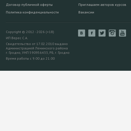
Договор публичной оферты
Приглашаем авторов курсов
Политика конфиденциальности
Вакансии
Copyright © 2012 - 2026 (+18)
ИП Верес С.А.
Свидетельство от 17.02.2010 выдано
Администрацией Ленинского района
г. Гродно, УНП 590956433, РБ, г. Гродно
Время работы с 9.00 до 21.00