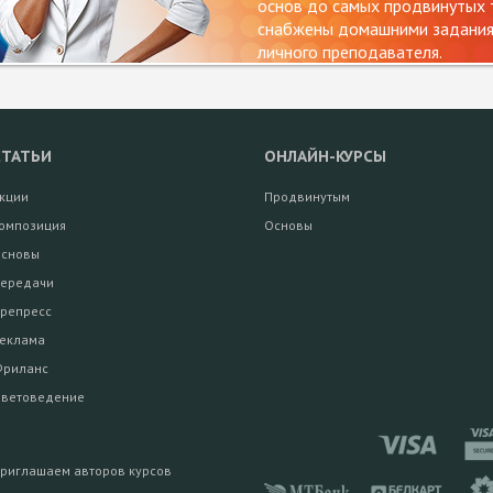
основ до самых продвинутых т
снабжены домашними заданиям
личного преподавателя.
СТАТЬИ
ОНЛАЙН-КУРСЫ
кции
Продвинутым
омпозиция
Основы
сновы
ередачи
репресс
еклама
риланс
ветоведение
риглашаем авторов курсов