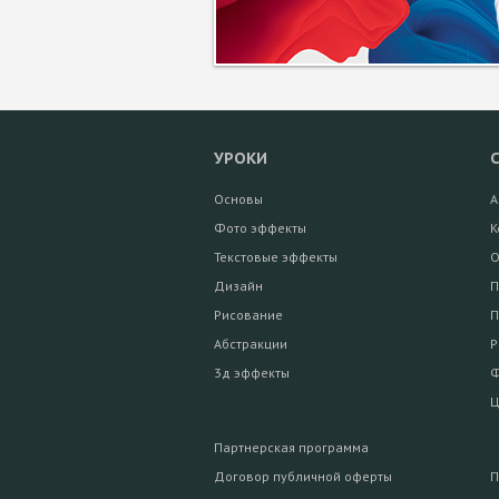
УРОКИ
Основы
А
Фото эффекты
К
Текстовые эффекты
О
Дизайн
П
Рисование
П
Абстракции
Р
3д эффекты
Ф
Ц
Партнерская программа
Договор публичной оферты
П