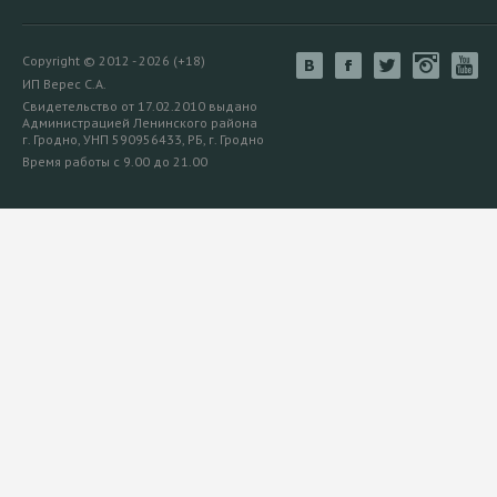
Copyright © 2012 - 2026 (+18)
ИП Верес С.А.
Свидетельство от 17.02.2010 выдано
Администрацией Ленинского района
г. Гродно, УНП 590956433, РБ, г. Гродно
Время работы с 9.00 до 21.00