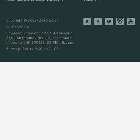
Copyright © 2012 - 2026 (+18)
ИП Верес С.А.
Свидетельство от 17.02.2010 выдано
Администрацией Ленинского района
г. Гродно, УНП 590956433, РБ, г. Гродно
Время работы с 9.00 до 21.00