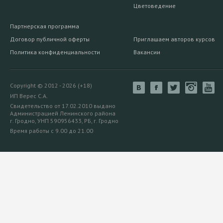
Цветоведение
Партнерская программа
Договор публичной оферты
Приглашаем авторов курсов
Политика конфиденциальности
Вакансии
Copyright © 2012 - 2026 (+18)
ИП Верес С.А.
Свидетельство от 17.02.2010 выдано
Администрацией Ленинского района
г. Гродно, УНП 590956433, РБ, г. Гродно
Время работы с 9.00 до 21.00