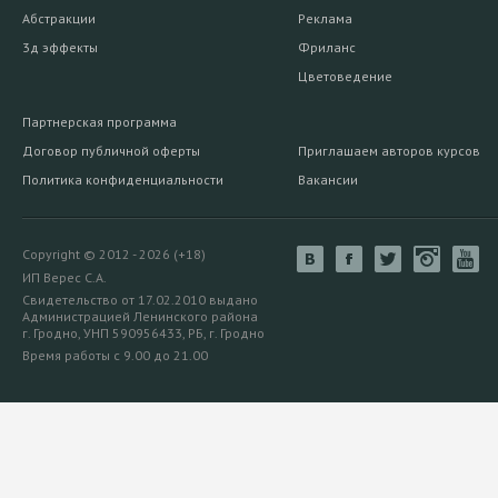
Абстракции
Реклама
3д эффекты
Фриланс
Цветоведение
Партнерская программа
Договор публичной оферты
Приглашаем авторов курсов
Политика конфиденциальности
Вакансии
Copyright © 2012 - 2026 (+18)
ИП Верес С.А.
Свидетельство от 17.02.2010 выдано
Администрацией Ленинского района
г. Гродно, УНП 590956433, РБ, г. Гродно
Время работы с 9.00 до 21.00