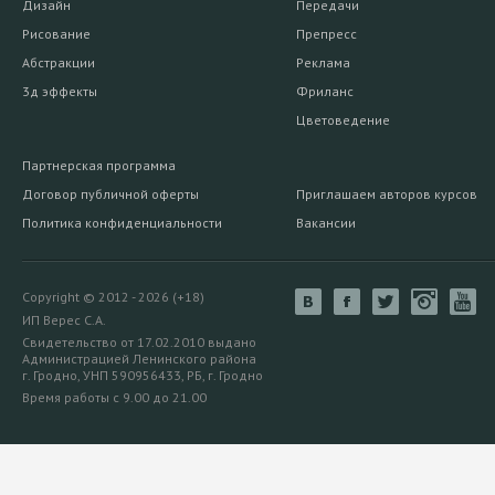
Дизайн
Передачи
Рисование
Препресс
Абстракции
Реклама
3д эффекты
Фриланс
Цветоведение
Партнерская программа
Договор публичной оферты
Приглашаем авторов курсов
Политика конфиденциальности
Вакансии
Copyright © 2012 - 2026 (+18)
ИП Верес С.А.
Свидетельство от 17.02.2010 выдано
Администрацией Ленинского района
г. Гродно, УНП 590956433, РБ, г. Гродно
Время работы с 9.00 до 21.00