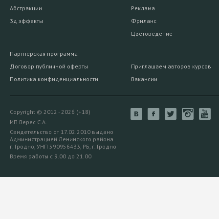
Абстракции
Реклама
3д эффекты
Фриланс
Цветоведение
Партнерская программа
Договор публичной оферты
Приглашаем авторов курсов
Политика конфиденциальности
Вакансии
Copyright © 2012 - 2026 (+18)
ИП Верес С.А.
Свидетельство от 17.02.2010 выдано
Администрацией Ленинского района
г. Гродно, УНП 590956433, РБ, г. Гродно
Время работы с 9.00 до 21.00