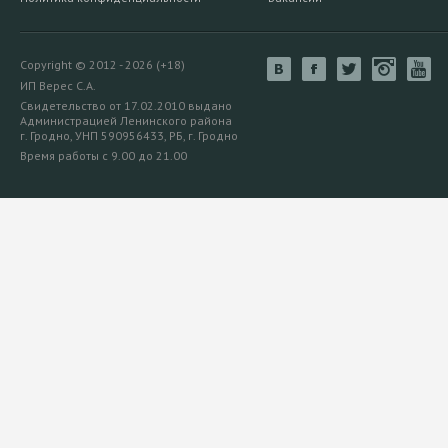
Copyright © 2012 - 2026 (+18)
ИП Верес С.А.
Свидетельство от 17.02.2010 выдано
Администрацией Ленинского района
г. Гродно, УНП 590956433, РБ, г. Гродно
Время работы с 9.00 до 21.00