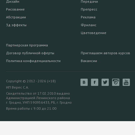
Дизайн
Передачи
Рисование
Препресс
Абстракции
Реклама
3д эффекты
Фриланс
Цветоведение
Партнерская программа
Договор публичной оферты
Приглашаем авторов курсов
Политика конфиденциальности
Вакансии
Copyright © 2012 - 2026 (+18)
ИП Верес С.А.
Свидетельство от 17.02.2010 выдано
Администрацией Ленинского района
г. Гродно, УНП 590956433, РБ, г. Гродно
Время работы с 9.00 до 21.00