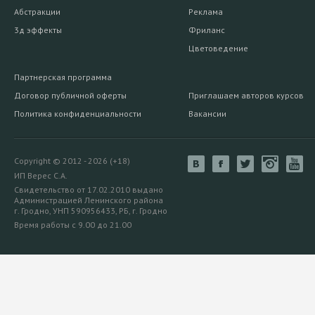
Абстракции
Реклама
3д эффекты
Фриланс
Цветоведение
Партнерская программа
Договор публичной оферты
Приглашаем авторов курсов
Политика конфиденциальности
Вакансии
Copyright © 2012 - 2026 (+18)
ИП Верес С.А.
Свидетельство от 17.02.2010 выдано
Администрацией Ленинского района
г. Гродно, УНП 590956433, РБ, г. Гродно
Время работы с 9.00 до 21.00