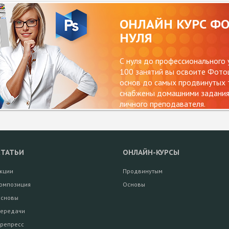
ОНЛАЙН КУРС Ф
НУЛЯ
С нуля до профессионального 
100 занятий вы освоите Фотош
основ до самых продвинутых т
снабжены домашними заданиям
личного преподавателя.
СТАТЬИ
ОНЛАЙН-КУРСЫ
кции
Продвинутым
омпозиция
Основы
сновы
ередачи
репресс