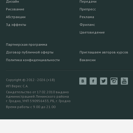
Дизайн
Передачи
Рисование
Препресс
Абстракции
Реклама
3д эффекты
Фриланс
Цветоведение
Партнерская программа
Договор публичной оферты
Приглашаем авторов курсов
Политика конфиденциальности
Вакансии
Copyright © 2012 - 2026 (+18)
ИП Верес С.А.
Свидетельство от 17.02.2010 выдано
Администрацией Ленинского района
г. Гродно, УНП 590956433, РБ, г. Гродно
Время работы с 9.00 до 21.00