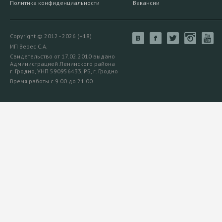
Политика конфиденциальности
Вакансии
Copyright © 2012 - 2026 (+18)
ИП Верес С.А.
Свидетельство от 17.02.2010 выдано
Администрацией Ленинского района
г. Гродно, УНП 590956433, РБ, г. Гродно
Время работы с 9.00 до 21.00