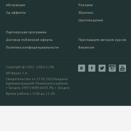
Абстракции
Реклама
3д эффекты
Фриланс
Цветоведение
Партнерская программа
Договор публичной оферты
Приглашаем авторов курсов
Политика конфиденциальности
Вакансии
Copyright © 2012 - 2026 (+18)
ИП Верес С.А.
Свидетельство от 17.02.2010 выдано
Администрацией Ленинского района
г. Гродно, УНП 590956433, РБ, г. Гродно
Время работы с 9.00 до 21.00