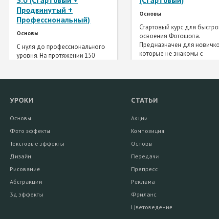
Продвинутый +
Основы
Профессиональный)
Стартовый курс для быстро
Основы
освоения Фотошопа.
Предназначен для новичко
С нуля до профессионального
которые не знакомы с
уровня. На протяжении 150
программой Photoshop.
занятий вы освоите Фотошоп,
Авторская методика,
начиная с самых основ до
множество уроков и дома
самых продвинутых техник
заданий для закрепления
работы. Все уроки снабжены
материала.
домашними заданиями.
УРОКИ
СТАТЬИ
Основы
Акции
Фото эффекты
Композиция
Текстовые эффекты
Основы
Дизайн
Передачи
Рисование
Препресс
Абстракции
Реклама
3д эффекты
Фриланс
Цветоведение