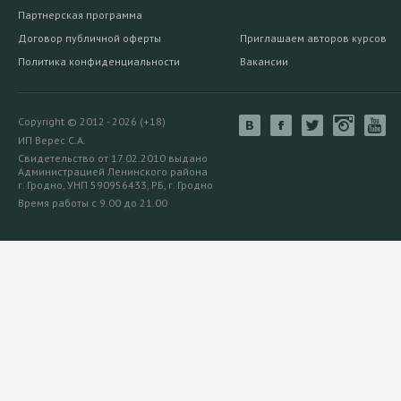
Партнерская программа
Договор публичной оферты
Приглашаем авторов курсов
Политика конфиденциальности
Вакансии
Copyright © 2012 - 2026 (+18)
ИП Верес С.А.
Свидетельство от 17.02.2010 выдано
Администрацией Ленинского района
г. Гродно, УНП 590956433, РБ, г. Гродно
Время работы с 9.00 до 21.00