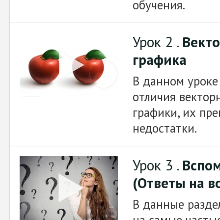
обучения.
Урок 2 .
Векто
графика
В данном уроке
отличия вектор
графики, их пр
недостатки.
Урок 3 .
Вспом
(Ответы на в
В данные разде
на самые часты