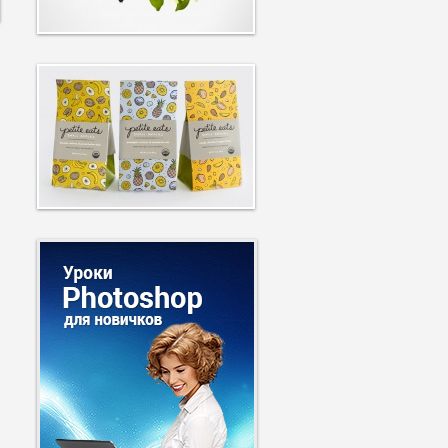
3876
4590