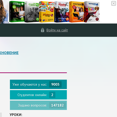
Войти на сайт
ХНОВЕНИЕ
Уже обучаются у нас:
9003
Студентов онлайн:
2
Задано вопросов:
147182
УРОКИ: