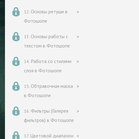
Основы ретуши в
Фотошопе
Основы работы с
текстом в Фотошопе
Работа со стилями
слоя в Фотошопе
Обтравочная маска
в Фотошопе
Фильтры (Галерея
фильтров) в Фотошопе
Цветовой диапазон