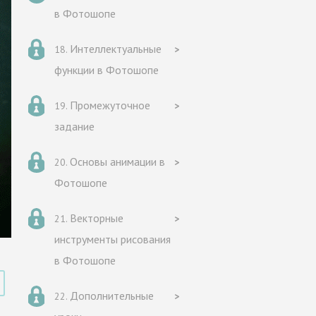
в Фотошопе
Интеллектуальные
функции в Фотошопе
Промежуточное
задание
Основы анимации в
Фотошопе
Векторные
инструменты рисования
в Фотошопе
Дополнительные