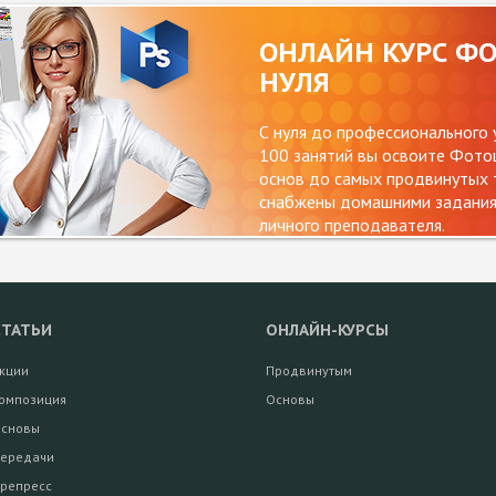
ОНЛАЙН КУРС Ф
НУЛЯ
С нуля до профессионального 
100 занятий вы освоите Фотош
основ до самых продвинутых т
снабжены домашними заданиям
личного преподавателя.
СТАТЬИ
ОНЛАЙН-КУРСЫ
кции
Продвинутым
омпозиция
Основы
сновы
ередачи
репресс