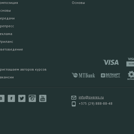
омпозиция
Основы
сновы
ередачи
репресс
еклама
риланс
ветоведение
риглашаем авторов курсов
акансии
info@sveres.ru
+375 (29) 888-88-48