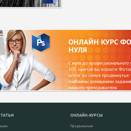
ОНЛАЙН КУРС Ф
НУЛЯ
С нуля до профессионального 
100 занятий вы освоите Фотош
основ до самых продвинутых т
снабжены домашними заданиям
личного преподавателя.
СТАТЬИ
ОНЛАЙН-КУРСЫ
кции
Продвинутым