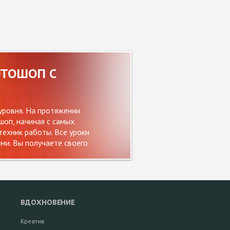
ОТОШОП С
уровня. На протяжении
оп, начиная с самых
ехник работы. Все уроки
и. Вы получаете своего
ВДОХНОВЕНИЕ
Креатив