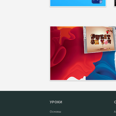
УРОКИ
Основы
А