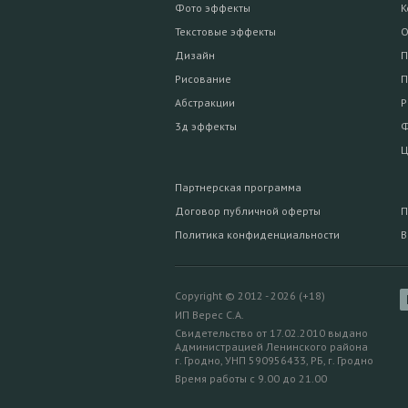
Фото эффекты
К
Текстовые эффекты
О
Дизайн
П
Рисование
П
Абстракции
Р
3д эффекты
Ф
Ц
Партнерская программа
Договор публичной оферты
П
Политика конфиденциальности
В
Copyright © 2012 - 2026 (+18)
ИП Верес С.А.
Свидетельство от 17.02.2010 выдано
Администрацией Ленинского района
г. Гродно, УНП 590956433, РБ, г. Гродно
Время работы с 9.00 до 21.00