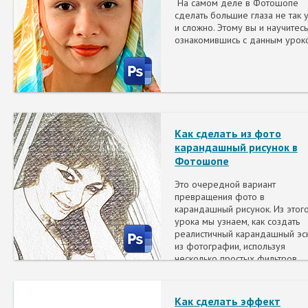
На самом деле в Фотошопе
сделать большие глаза не так 
и сложно. Этому вы и научитесь
ознакомившись с данным урок
Как сделать из фото
карандашный рисунок в
Фотошопе
Это очередной вариант
превращения фото в
карандашный рисунок. Из этог
урока мы узнаем, как создать
реалистичный карандашный эс
из фотографии, используя
несколько простых фильтров
Photoshop, иными словами, все
за несколько минут мы создад
собственный цифровой рисуно
Как сделать эффект