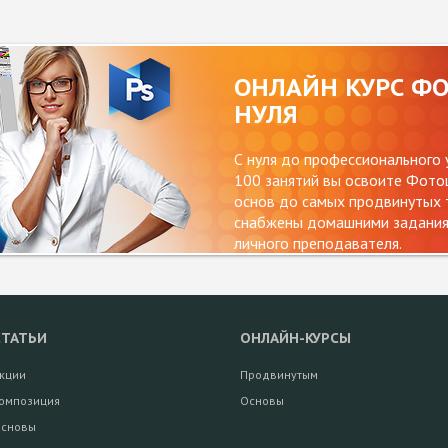
ОНЛАЙН КУРС Ф
НУЛЯ
С нуля до профессионального 
100 занятий вы освоите Фотош
основ до самых продвинутых т
снабжены домашними заданиям
личного преподавателя.
СТАТЬИ
ОНЛАЙН-КУРСЫ
кции
Продвинутым
омпозиция
Основы
сновы