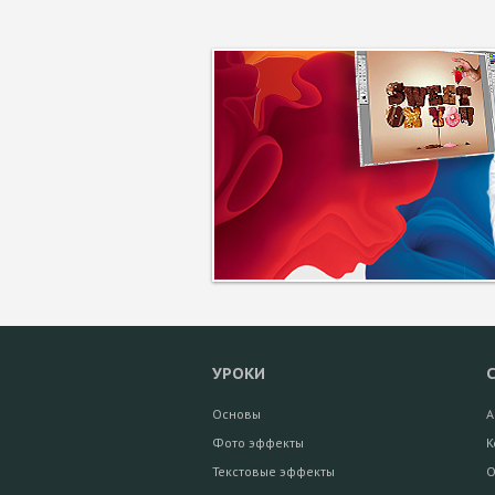
УРОКИ
Основы
А
Фото эффекты
К
Текстовые эффекты
О