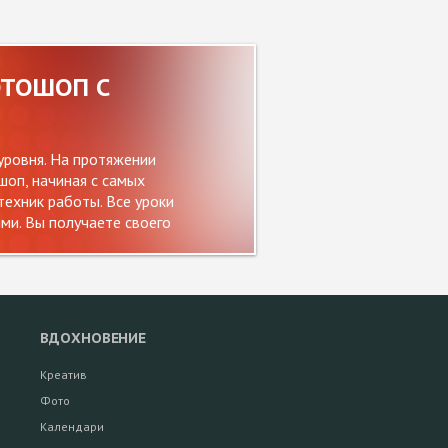
ОТОШОП С
уровня. На протяжении
оп, начиная с самых
ехник работы. Все уроки
и. Вы получаете своего
ВДОХНОВЕНИЕ
Креатив
Фото
Календари