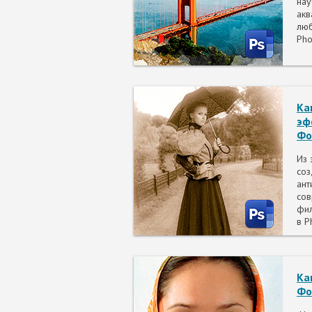
нау
акв
лю
Pho
Ка
эф
Фо
Из 
соз
ант
со
фил
в P
Ка
Фо