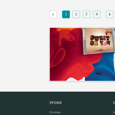
1
2
3
4
УРОКИ
Основы
А