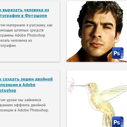
к вырезать человека из
тографии в Фотошопе
том материале я расскажу, как
омощью штатных средств
граммы Adobe Photoshop
езать человека из
ографии.
к создать экшен двойной
спозиции в Adobe
otoshop
том уроке мы займемся
данием эффекта двойной
позиции в Adobe Photoshop.