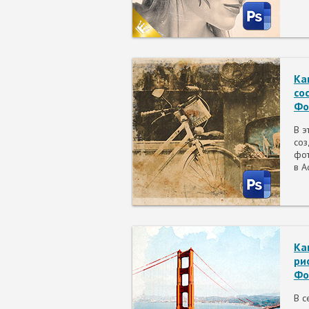
Ка
со
Фо
В э
соз
фот
в A
Ка
ри
Фо
В с