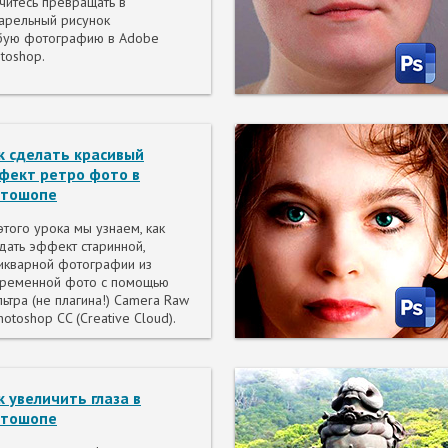
читесь превращать в
арельный рисунок
бую фотографию в Adobe
toshop.
к сделать красивый
фект ретро фото в
тошопе
этого урока мы узнаем, как
дать эффект старинной,
икварной фотографии из
временной фото с помощью
ьтра (не плагина!) Camera Raw
hotoshop CC (Creative Cloud).
к увеличить глаза в
тошопе