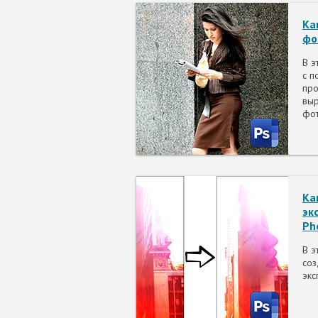
Ка
фо
В э
с п
про
выр
фот
Ка
эк
Ph
В э
соз
экс