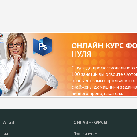
ОНЛАЙН КУРС Ф
НУЛЯ
С нуля до профессионального 
100 занятий вы освоите Фотош
основ до самых продвинутых т
снабжены домашними заданиям
личного преподавателя.
СТАТЬИ
ОНЛАЙН-КУРСЫ
кции
Продвинутым