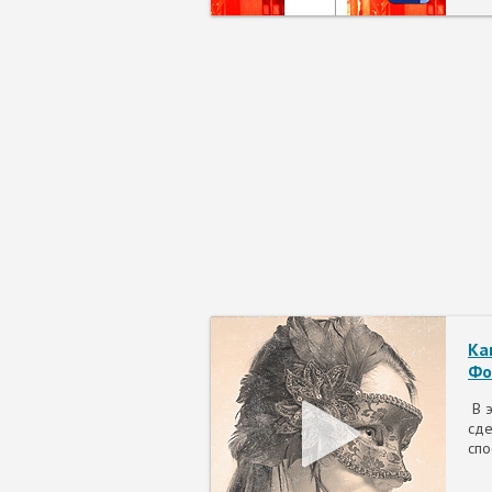
Ка
Фо
В э
сде
спо