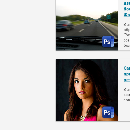
дв
бо
Фо
В э
обр
"Ра
соз
бол
Са
пр
ре
В э
са
пов