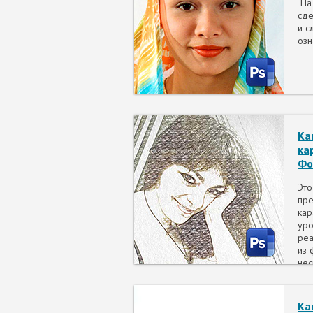
На
сде
и с
озн
Ка
ка
Фо
Это
пре
кар
уро
реа
из 
нес
Pho
за 
соб
Ка