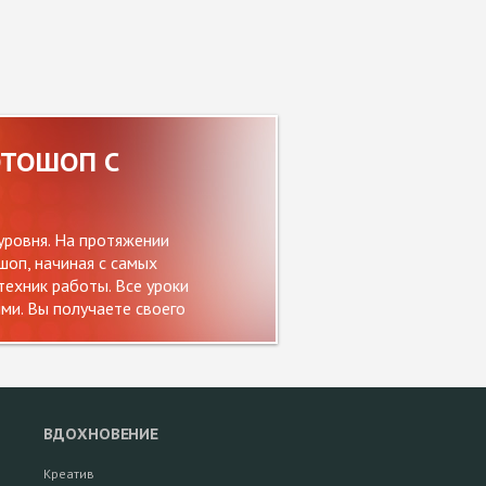
ОТОШОП С
уровня. На протяжении
оп, начиная с самых
ехник работы. Все уроки
и. Вы получаете своего
ВДОХНОВЕНИЕ
Креатив