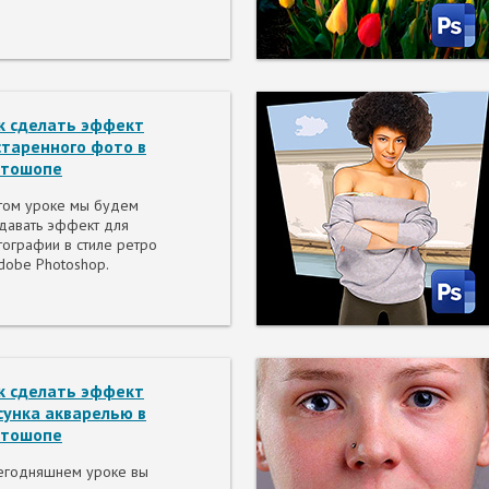
к сделать эффект
старенного фото в
тошопе
том уроке мы будем
давать эффект для
ографии в стиле ретро
dobe Photoshop.
к сделать эффект
сунка акварелью в
тошопе
егодняшнем уроке вы