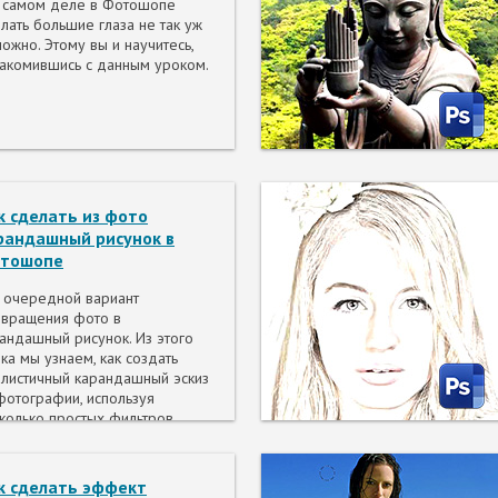
 самом деле в Фотошопе
лать большие глаза не так уж
ложно. Этому вы и научитесь,
акомившись с данным уроком.
к сделать из фото
рандашный рисунок в
тошопе
 очередной вариант
вращения фото в
андашный рисунок. Из этого
ка мы узнаем, как создать
листичный карандашный эскиз
фотографии, используя
колько простых фильтров
toshop, иными словами, всего
несколько минут мы создадим
ственный цифровой рисунок.
к сделать эффект