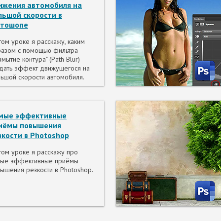
ижения автомобиля на
льшой скорости в
тошопе
том уроке я расскажу, каким
азом с помощью фильтра
змытие контура" (Path Blur)
дать эффект движущегося на
ьшой скорости автомобиля.
мые эффективные
иёмы повышения
зкости в Photoshop
том уроке я расскажу про
мые эффективные приёмы
ышения резкости в Photoshop.