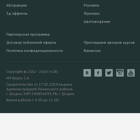
Абстракции
Реклама
3д эффекты
Фриланс
Цветоведение
Партнерская программа
Договор публичной оферты
Приглашаем авторов курсов
Политика конфиденциальности
Вакансии
Copyright © 2012 - 2026 (+18)
ИП Верес С.А.
Свидетельство от 17.02.2010 выдано
Администрацией Ленинского района
г. Гродно, УНП 590956433, РБ, г. Гродно
Время работы с 9.00 до 21.00