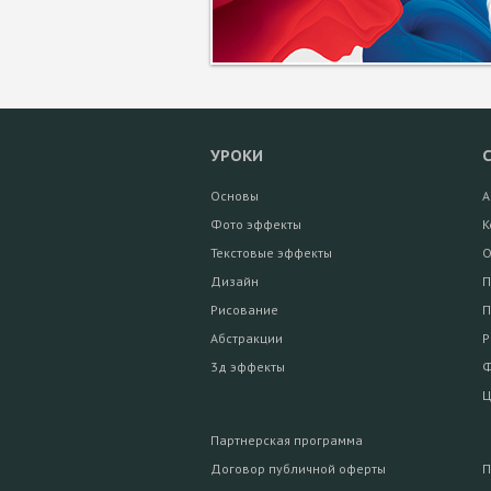
УРОКИ
Основы
А
Фото эффекты
К
Текстовые эффекты
О
Дизайн
П
Рисование
П
Абстракции
Р
3д эффекты
Ф
Ц
Партнерская программа
Договор публичной оферты
П