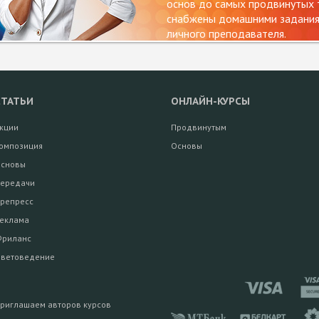
основ до самых продвинутых т
снабжены домашними заданиям
личного преподавателя.
СТАТЬИ
ОНЛАЙН-КУРСЫ
кции
Продвинутым
омпозиция
Основы
сновы
ередачи
репресс
еклама
риланс
ветоведение
риглашаем авторов курсов