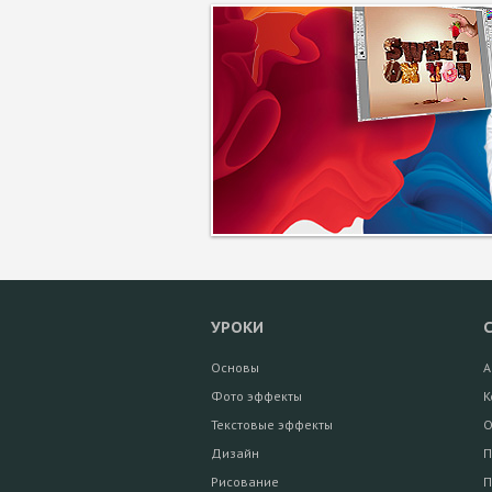
УРОКИ
Основы
А
Фото эффекты
К
Текстовые эффекты
О
Дизайн
П
Рисование
П