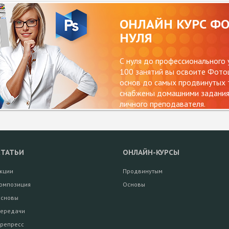
ОНЛАЙН КУРС Ф
НУЛЯ
С нуля до профессионального 
100 занятий вы освоите Фотош
основ до самых продвинутых т
снабжены домашними заданиям
личного преподавателя.
СТАТЬИ
ОНЛАЙН-КУРСЫ
кции
Продвинутым
омпозиция
Основы
сновы
ередачи
репресс