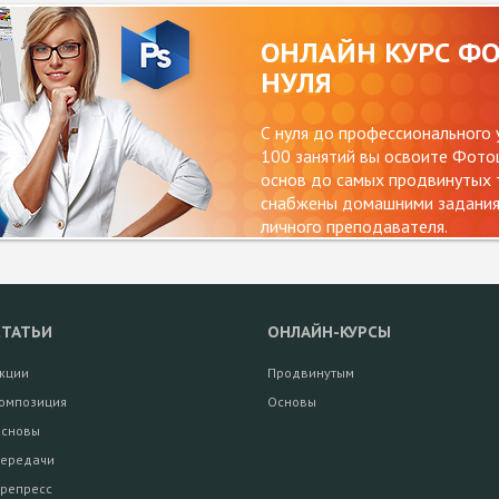
ОНЛАЙН КУРС Ф
НУЛЯ
С нуля до профессионального 
100 занятий вы освоите Фотош
основ до самых продвинутых т
снабжены домашними заданиям
личного преподавателя.
СТАТЬИ
ОНЛАЙН-КУРСЫ
кции
Продвинутым
омпозиция
Основы
сновы
ередачи
репресс