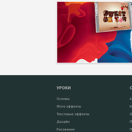
УРОКИ
Основы
А
Фото эффекты
К
Текстовые эффекты
О
Дизайн
П
Рисование
П