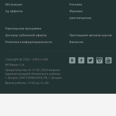
Абстракции
Реклама
3д эффекты
Фриланс
Цветоведение
Партнерская программа
Договор публичной оферты
Приглашаем авторов курсов
Политика конфиденциальности
Вакансии
Copyright © 2012 - 2026 (+18)
ИП Верес С.А.
Свидетельство от 17.02.2010 выдано
Администрацией Ленинского района
г. Гродно, УНП 590956433, РБ, г. Гродно
Время работы с 9.00 до 21.00